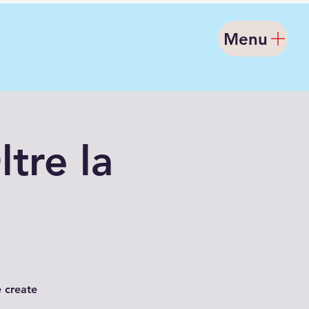
Menu
tre la
e create