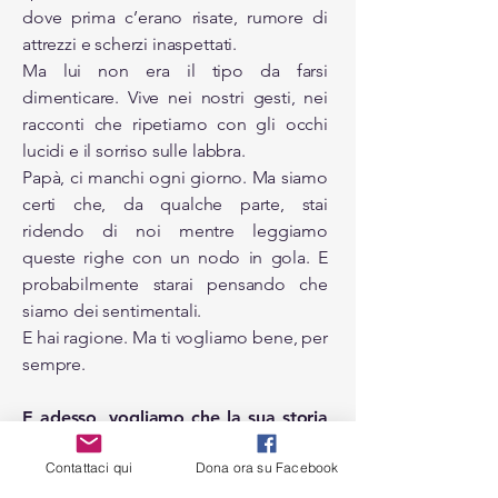
dove prima c’erano risate, rumore di
attrezzi e scherzi inaspettati.
Ma lui non era il tipo da farsi
dimenticare. Vive nei nostri gesti, nei
racconti che ripetiamo con gli occhi
lucidi e il sorriso sulle labbra.
Papà, ci manchi ogni giorno. Ma siamo
certi che, da qualche parte, stai
ridendo di noi mentre leggiamo
queste righe con un nodo in gola. E
probabilmente starai pensando che
siamo dei sentimentali.
E hai ragione. Ma ti vogliamo bene, per
sempre.
E adesso, vogliamo che la sua storia
lasci qualcosa di concreto:
Contattaci qui
Dona ora su Facebook
raccogliere fondi per la ricerca sulle
malattie prioniche, perché